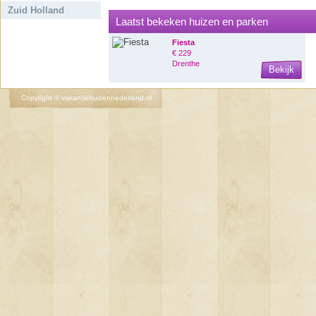
Zuid Holland
Laatst bekeken huizen en parken
Fiesta
€ 229
Drenthe
Bekijk
Copyright © vakantiehuizennederland.nl