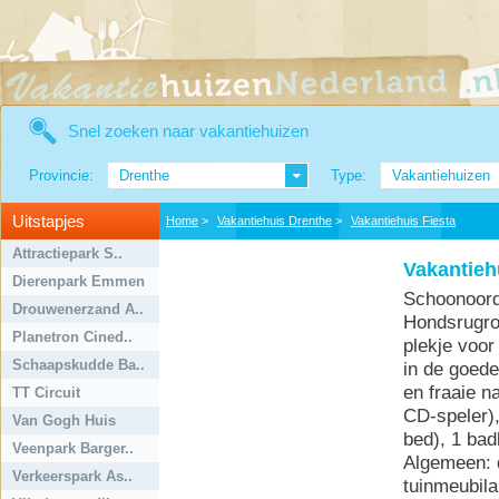
Snel zoeken naar vakantiehuizen
Provincie:
Drenthe
Type:
Vakantiehuizen
Uitstapjes
Home
>
Vakantiehuis Drenthe
>
Vakantiehuis Fiesta
Attractiepark S..
Vakantieh
Dierenpark Emmen
Schoonoord
Drouwenerzand A..
Hondsrugrou
Planetron Cined..
plekje voor
Schaapskudde Ba..
in de goede
en fraaie n
TT Circuit
CD-speler)
Van Gogh Huis
bed), 1 bad
Veenpark Barger..
Algemeen: 
Verkeerspark As..
tuinmeubilai