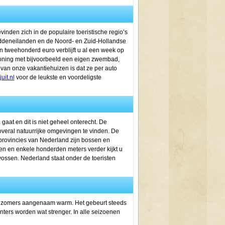
inden zich in de populaire toeristische regio’s
addeneilanden en de Noord- en Zuid-Hollandse
n tweehonderd euro verblijft u al een week op
e woning met bijvoorbeeld een eigen zwembad,
van onze vakantiehuizen is dat ze per auto
juit.nl
voor de leukste en voordeligste
aat en dit is niet geheel onterecht. De
overal natuurrijke omgevingen te vinden. De
rovincies van Nederland zijn bossen en
en en enkele honderden meters verder kijkt u
vossen. Nederland staat onder de toeristen
 de zomers aangenaam warm. Het gebeurt steeds
inters worden wat strenger. In alle seizoenen