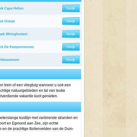
rk Cape Helius
Bekijk
rk Oranje
Bekijk
ark Wiringherlant
Bekijk
ark De Kempervennen
Bekijk
 Veluwemeer
Bekijk
n trein of een vliegtuig wanneer u ook een
chtige natuurgebieden en tal van leuke
elverdiende vakantie kunt genieten.
meterslange kustlijn met variërende stranden en
oort en Egmond aan Zee, zijn echte
e en de prachtige Bollenvelden van de Duin-