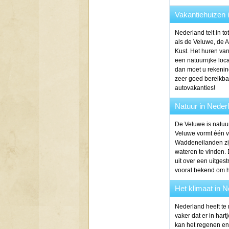
Vakantiehuizen 
Nederland telt in t
als de Veluwe, de 
Kust. Het huren van
een natuurrijke loc
dan moet u rekenin
zeer goed bereikbaa
autovakanties!
Natuur in Neder
De Veluwe is natuur
Veluwe vormt één va
Waddeneilanden zij
wateren te vinden. 
uit over een uitges
vooral bekend om h
Het klimaat in 
Nederland heeft te 
vaker dat er in hart
kan het regenen en 