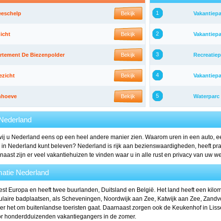
1
eeschelp
Bekijk
Vakantiepa
2
icht
Bekijk
Vakantiepa
3
rtement De Biezenpolder
Bekijk
Recreatiep
4
ezicht
Bekijk
Vakantiep
5
nhoeve
Bekijk
Waterparc
Nederland
wij u Nederland eens op een heel andere manier zien. Waarom uren in een auto, ee
 in Nederland kunt beleven? Nederland is rijk aan bezienswaardigheden, heeft pra
aast zijn er veel vakantiehuizen te vinden waar u in alle rust en privacy van uw w
atie Nederland
est Europa en heeft twee buurlanden, Duitsland en België. Het land heeft een kilo
laire badplaatsen, als Scheveningen, Noordwijk aan Zee, Katwijk aan Zee, Zandv
er het om buitenlandse toeristen gaat. Daarnaast zorgen ook de Keukenhof in Liss
or honderdduizenden vakantiegangers in de zomer.