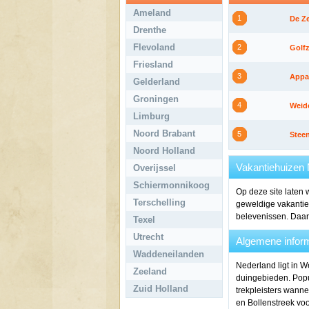
Ameland
1
De Z
Drenthe
Flevoland
2
Golfz
Friesland
3
Appa
Gelderland
Groningen
4
Weid
Limburg
Noord Brabant
5
Stee
Noord Holland
Vakantiehuizen 
Overijssel
Schiermonnikoog
Op deze site laten 
Terschelling
geweldige vakantie
belevenissen. Daarn
Texel
Utrecht
Algemene inform
Waddeneilanden
Nederland ligt in W
Zeeland
duingebieden. Popu
Zuid Holland
trekpleisters wanne
en Bollenstreek vo