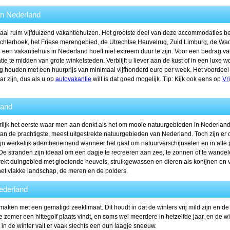
in Nederland
otaal ruim vijfduizend vakantiehuizen. Het grootste deel van deze accommodaties bev
Achterhoek, het Friese merengebied, de Utrechtse Heuvelrug, Zuid Limburg, de W
 een vakantiehuis in Nederland hoeft niet extreem duur te zijn. Voor een bedrag va
atie te midden van grote winkelsteden. Verblijft u liever aan de kust of in een lux
g houden met een huurprijs van minimaal vijfhonderd euro per week. Het voordeel 
r zijn, dus als u op
autovakantie
wilt is dat goed mogelijk. Tip: Kijk ook eens op
Vri
land
lijk het eerste waar men aan denkt als het om mooie natuurgebieden in Nederland g
n de prachtigste, meest uitgestrekte natuurgebieden van Nederland. Toch zijn er 
n werkelijk adembenemend wanneer het gaat om natuurverschijnselen en in alle p
De stranden zijn ideaal om een dagje te recreëren aan zee, te zonnen of te wandel
trekt duingebied met glooiende heuvels, struikgewassen en dieren als konijnen en 
et vlakke landschap, de meren en de polders.
Nederland
maken met een gematigd zeeklimaat. Dit houdt in dat de winters vrij mild zijn en
je zomer een hittegolf plaats vindt, en soms wel meerdere in hetzelfde jaar, en de w
in de winter valt er vaak slechts een dun laagje sneeuw.