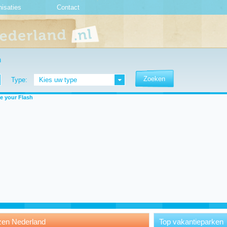
isaties
Contact
n
Type:
Kies uw type
e your Flash
zen Nederland
Top vakantieparken