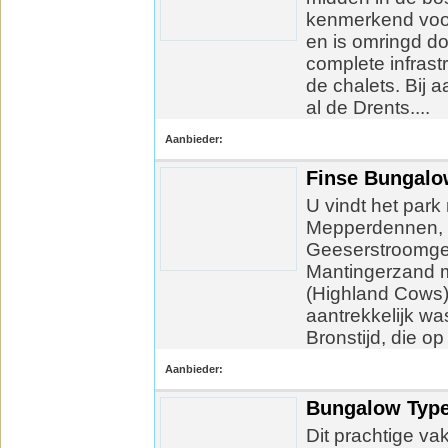
kenmerkend voor 
en is omringd do
complete infrast
de chalets. Bij 
al de Drents....
Aanbieder:
Finse Bungalo
U vindt het park
Mepperdennen, w
Geeserstroomge
Mantingerzand m
(Highland Cows) 
aantrekkelijk wa
Bronstijd, die o
Aanbieder:
Bungalow Typ
Dit prachtige v