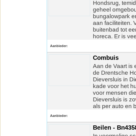
Hondsrug, temidd
geheel omgebouw
bungalowpark en
aan faciliteiten.
buitenbad tot e
horeca. Er is vee
Aanbieder:
Combuis
Aan de Vaart is 
de Drentsche Ho
Dieversluis in D
kade voor het hu
voor mensen die
Dieversluis is z
als per auto en b
Aanbieder:
Beilen - Bn435
In voormalige sc