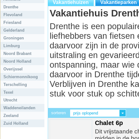
Vakantiehuizen
Vakantieparken
Drenthe
Vakantiehuis Drent
Flevoland
Friesland
Drenthe is een populai
Gelderland
liefhebbers van fietse
Groningen
daarvoor zijn in de prov
Limburg
uitstraling en gevariee
Noord Brabant
Noord Holland
ontspanning, maar wie d
Overijssel
daarvoor in Drenthe tij
Schiermonnikoog
Verblijven in Drenthe k
Terschelling
stuk voor stuk op schitt
Texel
Utrecht
Waddeneilanden
sorteren
prijs oplopend
Zeeland
Chalet 6p
Zuid Holland
Dit vrijstaande 
midden in de bos