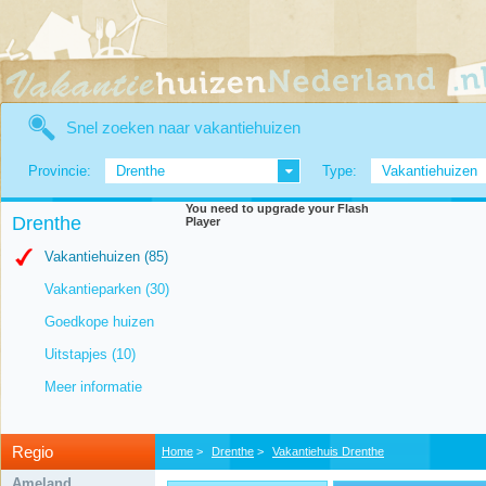
Snel zoeken naar vakantiehuizen
Provincie:
Drenthe
Type:
Vakantiehuizen
You need to upgrade your Flash
Drenthe
Player
Vakantiehuizen (
85
)
Vakantieparken (30)
Goedkope huizen
Uitstapjes (10)
Meer informatie
Regio
Home
>
Drenthe
>
Vakantiehuis Drenthe
Ameland