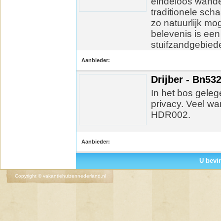
eindeloos wande
traditionele s
zo natuurlijk mo
belevenis is een
stuifzandgebiede
Aanbieder:
Drijber - Bn53
In het bos geleg
privacy. Veel wan
HDR002.
Aanbieder:
U bevi
Copyright © vakantiehuizennederland.nl