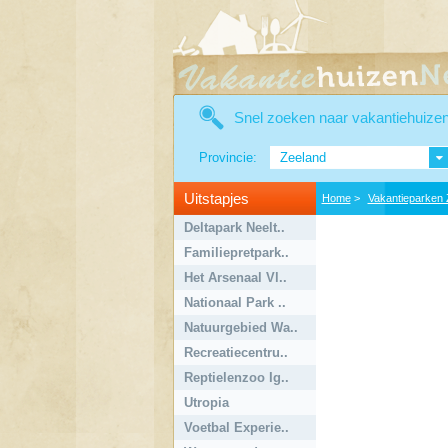
Snel zoeken naar vakantiehuize
Provincie:
Zeeland
Uitstapjes
Home
>
Vakantieparken 
Deltapark Neelt..
Familiepretpark..
Het Arsenaal Vl..
Nationaal Park ..
Natuurgebied Wa..
Recreatiecentru..
Reptielenzoo Ig..
Utropia
Voetbal Experie..