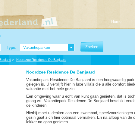
Home
n
Type:
Vakantieparken
Zeeland
>
Noordzee Residence De Banjaard
Noordzee Residence De Banjaard
Vakantiepark Residence De Banjaard is een hoogwaardig park d
gelegen is. U verblijft hier in luxe villa’s die u alle comfort bie
vakantie met het hele gezin.
Een omgeving waar u echt van kunt gaan genieten, dat is toch
graag wil. Vakantiepark Residence De Banjaard beschikt verder 
de kinderen.
Hierbij moet u denken aan een zwembad, speelvoorzieningen en 
gezin gaat zich hier optimaal vermaken. En na afloop van de d
lekker na gaan genieten.