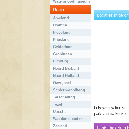
Watersnoodmuseum
Regio
Locaties in de o
Ameland
Drenthe
Flevoland
Friesland
Gelderland
Groningen
Limburg
Noord Brabant
Noord Holland
Overijssel
Schiermonnikoog
Terschelling
Texel
huis van uw keuze
Utrecht
park van uw keuze
Waddeneilanden
Zeeland
Laatst bekeken h