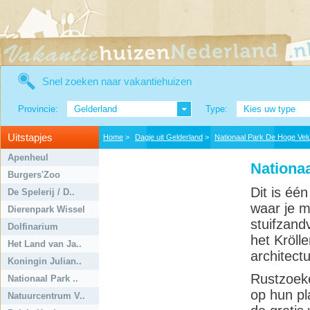
Snel zoeken naar vakantiehuizen
Provincie:
Gelderland
Type:
Kies uw type
Uitstapjes
Home
>
Dagje uit Gelderland
>
Nationaal Park De Hoge Ve
Apenheul
Nationa
Burgers'Zoo
Dit is éé
De Spelerij / D..
waar je m
Dierenpark Wissel
stuifzand
Dolfinarium
het Kröll
Het Land van Ja..
architect
Koningin Julian..
Rustzoeke
Nationaal Park ..
op hun pl
Natuurcentrum V..