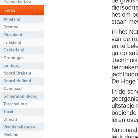
de gratis 
Paleis Het Loo
diersoort
Regio
het om be
Ameland
staan met
Drenthe
In het Na
Flevoland
van de ru
Friesland
en te bel
Gelderland
ga op saf
Groningen
Jachthuis 
Limburg
bezoeker
Noord Brabant
jachthoor
De Hoge 
Noord Holland
Overijssel
In de sch
Schiermonnikoog
georganis
Terschelling
uitstapje
Texel
boeiende 
leren ove
Utrecht
Waddeneilanden
Nationaal
Zeeland
leuk dagj