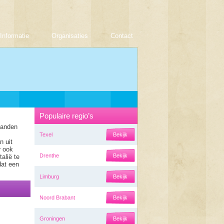
Informatie
Organisaties
Contact
Populaire regio’s
landen
Texel
Bekijk
 uit
r ook
Drenthe
Bekijk
alië te
dat een
Limburg
Bekijk
Noord Brabant
Bekijk
Groningen
Bekijk