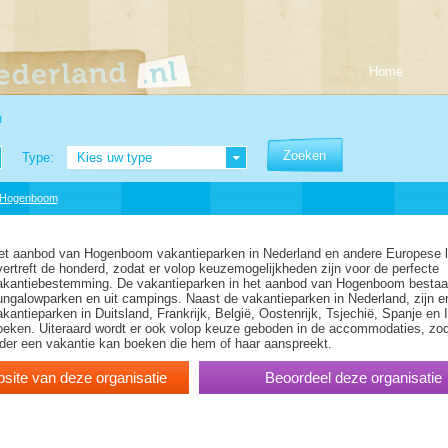
Home
n
Type:
Kies uw type
Hogenboom
et aanbod van Hogenboom vakantieparken in Nederland en andere Europese 
vertreft de honderd, zodat er volop keuzemogelijkheden zijn voor de perfecte
akantiebestemming. De vakantieparken in het aanbod van Hogenboom bestaan
ungalowparken en uit campings. Naast de vakantieparken in Nederland, zijn e
kantieparken in Duitsland, Frankrijk, België, Oostenrijk, Tsjechië, Spanje en It
oeken. Uiteraard wordt er ook volop keuze geboden in de accommodaties, zo
eder een vakantie kan boeken die hem of haar aanspreekt.
site van deze organisatie
Beoordeel deze organisatie