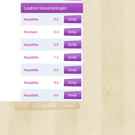
Laatste beoordelingen
Aquadelta
8.0
Bekijk
Roompot
6.4
Bekijk
Aquadelta
6.8
Bekijk
Aquadelta
7.2
Bekijk
Aquadelta
6.6
Bekijk
Aquadelta
8.0
Bekijk
Aquadelta
6.6
Bekijk
Disclaimer
Privacy