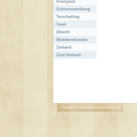
Overijssel
Schiermonnikoog
Terschelling
Texel
Utrecht
Waddeneilanden
Zeeland
Zuid Holland
Copyright © vakantiehuizennederland.nl