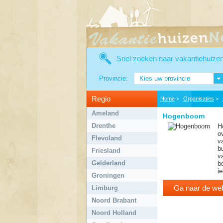
Snel zoeken naar vakantiehuize
Provincie:
Kies uw provincie
Regio
Home
>
Organisaties
>
Ameland
Hogenboom
Drenthe
H
o
Flevoland
v
b
Friesland
va
Gelderland
b
i
Groningen
Ga naar de web
Limburg
Noord Brabant
Noord Holland